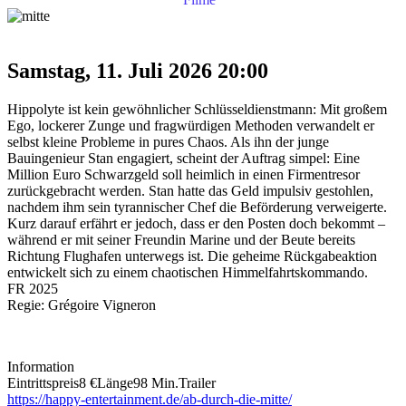
Samstag, 11. Juli 2026
20:00
Hippolyte ist kein gewöhnlicher Schlüsseldienstmann: Mit großem
Ego, lockerer Zunge und fragwürdigen Methoden verwandelt er
selbst kleine Probleme in pures Chaos. Als ihn der junge
Bauingenieur Stan engagiert, scheint der Auftrag simpel: Eine
Million Euro Schwarzgeld soll heimlich in einen Firmentresor
zurückgebracht werden. Stan hatte das Geld impulsiv gestohlen,
nachdem ihm sein tyrannischer Chef die Beförderung verweigerte.
Kurz darauf erfährt er jedoch, dass er den Posten doch bekommt –
während er mit seiner Freundin Marine und der Beute bereits
Richtung Flughafen unterwegs ist. Die geheime Rückgabeaktion
entwickelt sich zu einem chaotischen Himmelfahrtskommando.
FR 2025
Regie: Grégoire Vigneron
Information
Eintrittspreis
8 €
Länge
98 Min.
Trailer
https://happy-entertainment.de/ab-durch-die-mitte/