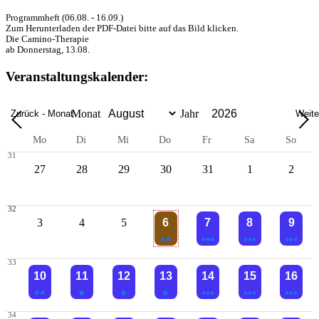
Programmheft (06.08. - 16.09.)
Zum Herunterladen der PDF-Datei bitte auf das Bild klicken.
Die Camino-Therapie
ab Donnerstag, 13.08.
Veranstaltungskalender:
Monat
Jahr
Zurück - Monat
Weite
Mo
Di
Mi
Do
Fr
Sa
So
31
27
28
29
30
31
1
2
32
3
4
5
6
7
8
9
33
2 Veranstaltungen
3 Veranstaltungen
3 Veranstaltungen
3 Veranst
10
11
12
13
14
15
16
34
2 Veranstaltungen
Einzelne Veranstaltung
Einzelne Veranstaltung
Einzelne Veranstaltung
3 Veranstaltungen
3 Veranstaltungen
3 Veranst